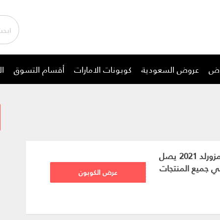
وض
عروض السعودية
كوبونات الامارات
أقسام التسوق
ال
كوبون تخفيض ممزورلد 2021 يصل
FZ564
عرض الكوبون