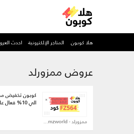
تخطي
هلا كوبون
المتاجر الإلكترونية
احدث العر
إلى
المحتوى
عروض ممزورلد
الي 10% فعال علي جميع المنتجات
ممزورلد - mumzworld كوبون