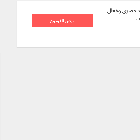
د حصري وفعال
ت
FZ752
عرض الكوبون