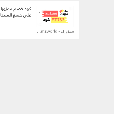
كود خصم ممزورل
علي جميع المنتجا
ممزورلد - mumzworld كوبون