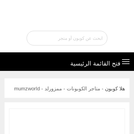
تخطي
إلى
المحتوى
هلا كوبون
-
متاجر الكوبونات
-
ممزورلد - mumzworld