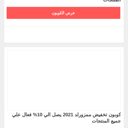
كوبون خصم ممزورلد ملابس الاطفال
FZ471
عرض الكوبون
اهم المزايا الخاصة بمتجر ممزورلد
Mamzworld هو متجر متخصص في بيع ملابس الأطفال
والاكسسوارات. وهي واحدة من المتاجر الأولى على الإنترنت
لرعاية الأمهات وأطفالهن، وقد تأسست في الشرق الأوسط
قبل 5 سنوات. يقدم متجر مامزورلد الإلكتروني مجموعة
متنوعة من منتجات الأطفال في جميع مراحل حياتهم من
أفضل العلامات التجارية العالمية والمحلية مباشرة من تجار
التجزئة الكبيرة والصغيرة وتجار الجملة وتجار التجزئة، حيث
يهدف متجر مامزورلد إلى تزويد كل أم بتجربة تسوق سريعة
وفعالة
سوف توفر لكل أم مع تجربة تسوق سريعة وفعالة مع
كوبونات خصم ممزورلد من شأنها أن تعطيك ما يساعدك
كوبون تخفيض ممزورلد 2021 يصل الي 10% فعال علي
جميع المنتجات
على تعلم توفير الكثير من التكلفة والوقت.