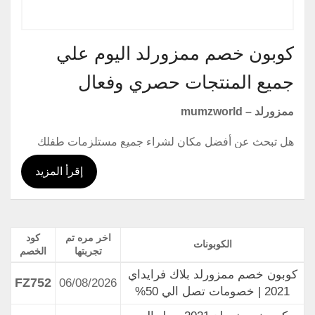
كوبون خصم ممزورلد اليوم علي
جميع المنتجات حصري وفعال
ممزورلد –
mumzworld
هل تبحث عن أفضل مكان لشراء جميع مستلزمات طفلك
بأقل تكلفة؟ مع كوبون خصم Mamzworld 2021، تحصل
إقرأ المزيد
على جميع مستلزمات الأطفال بأسعار لا تقبل المنافسة.
يمكن للضيوف الحصول على عروض Mamzworld
والخصومات على جميع المنتجات المتوفرة في الموقع.
اخر مره تم
كود
يمكنك أيضًا استخدام الخصم الترويجي في متجر ممزورلد مع
الكوبونات
تجربتها
الخصم
كل عملية شراء داخل المتجر للحصول على أعلى خصم على
كوبون خصم ممزورلد بلاك فرايداي
تخفيضات علي جمي المنتجات وستحصل علي كوبون خصم
FZ752
06/08/2026
2021 | خصومات تصل الي 50%
اضافي عبر موقعكم هلا كوبون عند استخدام كود خصم