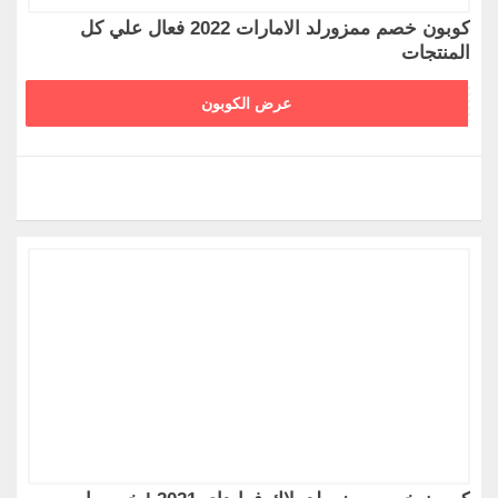
شراء على الموقع، وجعل تجربة التسوق الخاصة بك على
كوبون خصم ممزورلد الامارات 2022 فعال علي كل
موقع ممزورلد مميزة وفريدة من نوعها، وأكبر الخصومات
المنتجات
والعروض المستمرة لأنماط الموضة المختلفة متوفرة على
FZ471
عرض الكوبون
الموقع
اشهر اسماء كوبون خصم ممزورلد علي جميع
المنتجات 2021
كوبون خصم ممزورلد
كود خصم
ممزورلد 2021
قسيمة خصم ممزورلد
كوبون خصم اول طلب
كودات خصم ممزورلد
كوبونات ممزورلد
كودات ممزورلد