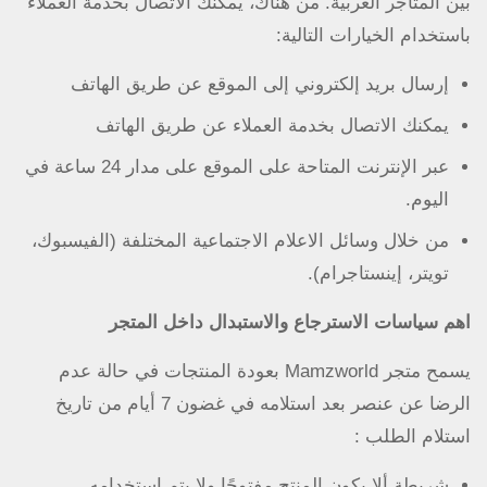
بين المتاجر العربية. من هناك، يمكنك الاتصال بخدمة العملاء
ملابس خاصة للأطفال مثل السراويل والسراويل القصيرة
باستخدام الخيارات التالية:
والسترات وملابس النوم والملابس الداخلية. أثاث الأطفال
إرسال بريد إلكتروني إلى الموقع عن طريق الهاتف
يحتوي هذا القسم على جميع اللوازم والأثاث اللازمة لغرف
الأطفال وحديثي الولادة، فضلا عن عدد من الخيارات للنوم.
يمكنك الاتصال بخدمة العملاء عن طريق الهاتف
عبر الإنترنت المتاحة على الموقع على مدار 24 ساعة في
ايضا يحتوي المتجر مجموعة واسعة من الملابس للأمهات أثناء
الحمل والولادة، ومجموعة من منتجات العناية بالبشرة
اليوم.
والشعر، ومنتجات العناية بالفم والأسنان، فضلا عن وسائد
من خلال وسائل الاعلام الاجتماعية المختلفة (الفيسبوك،
الرضاعة الطبيعية.
تويتر، إينستاجرام).
اهم سياسات الاسترجاع والاستبدال داخل المتجر
يسمح متجر Mamzworld بعودة المنتجات في حالة عدم
الرضا عن عنصر بعد استلامه في غضون 7 أيام من تاريخ
استلام الطلب :
شريطة ألا يكون المنتج مفتوحًا ولا يتم استخدامه