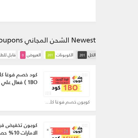
Newest الشحن المجاني Coupons
الكل
الكوبونات
العروض
قابل للط
0
201
201
كود خصم فوغا كلو
1BO ) فعال علي كل المنتجات 20%
كوبون خصم فوغا كلوسيت اليوم - Vogacloset كوبون
كوبون تخفيض في
الامارات 10% حصري وفعال