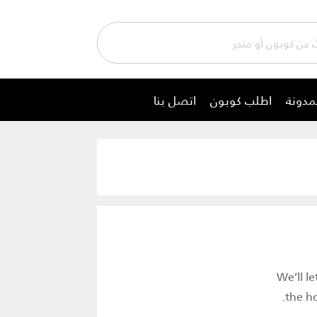
مدونة
اطلب كوبون
اتصل بنا
We’ll le
the ho