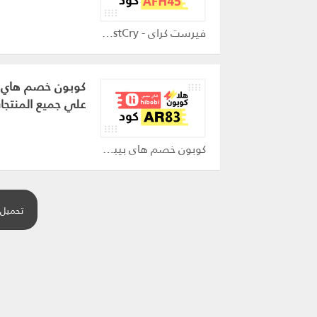
فيرست كراي - FirstCry كوبون
علي جميع المنتجا
كوبون خصم هاي بيبي - Hibobi كوبون
تحميل 