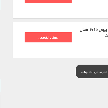
كوبون خصم هاي بيبي 15% فعال
ت
AR83
عرض الكوبون
المزيد من الكوبونات