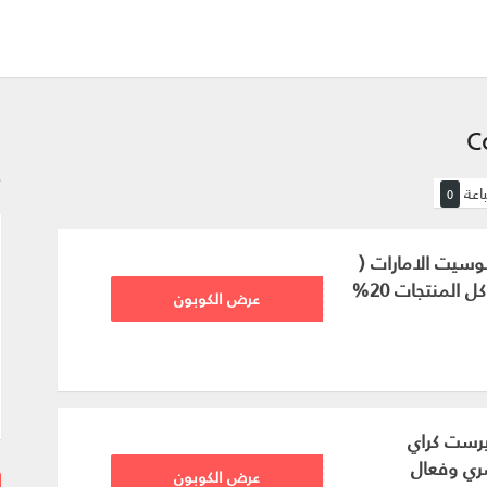
ت
باعة
0
سيت الامارات (
1BO
عرض الكوبون
رست كراي
AFH45
عرض الكوبون