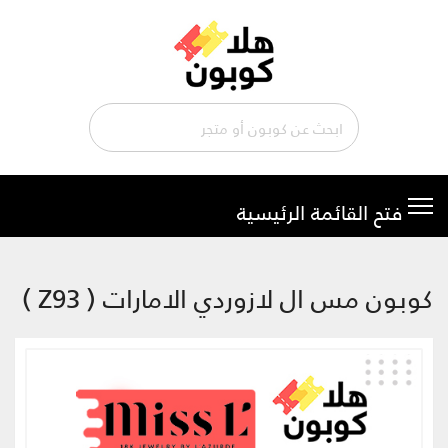
تخطي
إلى
المحتوى
كوبون مس ال لازوردي الامارات ( Z93 )