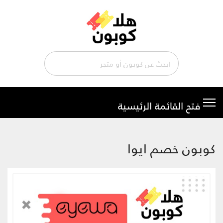
تخطي
إلى
المحتوى
كوبون خصم ايوا