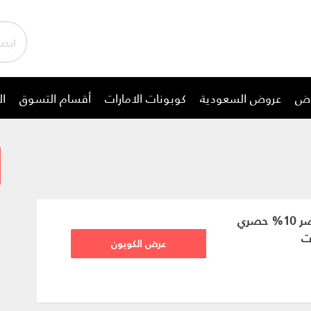
وض
عروض السعودية
كوبونات الامارات
أقسام التسوق
ال
كود خصم نون مصر 10% حصري
ت
SM23
عرض الكوبون