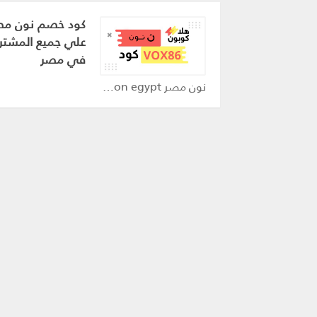
علي جميع المشتر
في مصر
نون مصر noon egypt كوبون