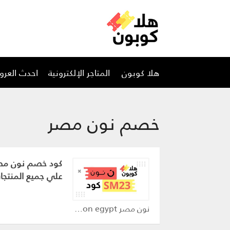
تخطي
هلا كوبون
المتاجر الإلكترونية
احدث العر
إلى
المحتوى
خصم نون مصر
علي جميع المنتجا
نون مصر noon egypt كوبون