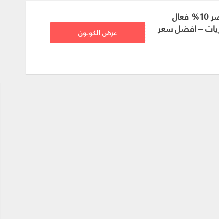
كود خصم نون مصر 10% فعال
يات – افضل سعر
VOX86
عرض الكوبون